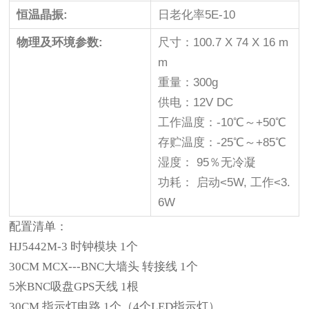
恒温晶振:
日老化率5E-10
物理及环境参数:
尺寸：100.7 X 74 X 16 m
m
重量：300g
供电：12V DC
工作温度：-10℃～+50℃
存贮温度：-25℃～+85℃
湿度： 95％无冷凝
功耗： 启动<5W, 工作<3.
6W
配置清单：
HJ5442M-3 时钟模块 1个
30CM MCX---BNC大墙头 转接线 1个
5米BNC吸盘GPS天线 1根
30CM 指示灯电路 1个（4个LED指示灯）