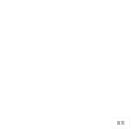
近日，北京泰
监控系统、
动化管理水平。
HJ21
近期，北京
务系统及智
期专注于时间
首页