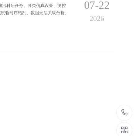
07-22
前沿科研任务。各类仿真设备、测控
成试验时序错乱、数据无法关联分析、
2026
务
07-15
P授时设备，专为金融证券等高安全、高可
链路提供统一可信标准时间基准；架式
2026