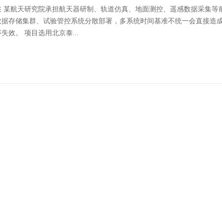
述 某航天研究院承担航天器研制、轨道仿真、地面测控、遥感数据采集等
数据存储集群、试验管控系统分散部署，多系统时间基准不统一会直接造
失效。 项目选用北京泰...
0ntp时间服务器为国内某大型券商提供精准时间授时服
定位 HJ260 NTP服务器是北京泰福特推出全信创国产化2U机架式NT
，已落地国内头部券商数据中心，为交易撮合、风控、清算、审计全业务
观。核心...