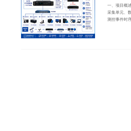
一、项目概
采集单元、
测控事件时序
HJ26
一、设备基础
靠场景打造
时间服务器外