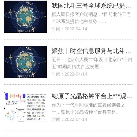
我国北斗三号全球系统已提供7种服务 性能世界***
据人民日报客户端消息，“目前北斗三号
全球系统提供七种服务，...
时间：2022-04-14
聚焦丨时空信息服务与北斗产业新生态
近日，北京市人民***印发《北京市“十四
五”时期高精尖产业发展...
时间：2022-04-14
锶原子光晶格钟平台上***观测到弗洛凯准粒子干涉效应
作为下一代时间标准的重要候选者之
一，锶原子光晶格钟平台具有超...
时间：2022-04-14