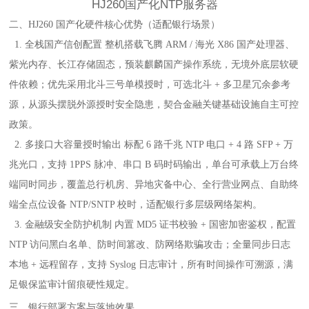
HJ260国产化NTP服务器
二、HJ260 国产化硬件核心优势（适配银行场景）
1. 全栈国产信创配置 整机搭载飞腾 ARM / 海光 X86 国产处理器、
紫光内存、长江存储固态，预装麒麟国产操作系统，无境外底层软硬
件依赖；优先采用北斗三号单模授时，可选北斗 + 多卫星冗余参考
源，从源头摆脱外源授时安全隐患，契合金融关键基础设施自主可控
政策。
2. 多接口大容量授时输出 标配 6 路千兆 NTP 电口 + 4 路 SFP + 万
兆光口，支持 1PPS 脉冲、串口 B 码时码输出，单台可承载上万台终
端同时同步，覆盖总行机房、异地灾备中心、全行营业网点、自助终
端全点位设备 NTP/SNTP 校时，适配银行多层级网络架构。
3. 金融级安全防护机制 内置 MD5 证书校验 + 国密加密鉴权，配置
NTP 访问黑白名单、防时间篡改、防网络欺骗攻击；全量同步日志
本地 + 远程留存，支持 Syslog 日志审计，所有时间操作可溯源，满
足银保监审计留痕硬性规定。
三、银行部署方案与落地效果