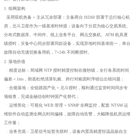
1. 组网架构
采用双机热备 + 主从冗余部署：主备两台 HJ260 部署于总行核心机
房，北斗卫星作为一级基准时钟源；设备向下分层为核心交易系统、
分布式数据库、中间件、线上业务平台、网点交换机、ATM 机具逐
级授时，灾备中心同步部署同款设备，实现异地时间基准统一，单台
故障自动无缝切换备用机，7×24h 不间断授时。
2. 落地价值
· 精度达标：局域网 NTP 授时精度控制在微秒级，全行各系统时间
偏差＜1ms，彻底杜绝清算轧账、跨行对账因时序错位出错问题；
· 合规落地：全链路国产化 + 北斗授时，顺利通过监管时间同步专
项核查，完成金融信创时钟国产化替代；
· 运维简化：可视化 WEB 管理 + SNMP 全网监控，配套 NTSM 运
维软件自动监测全网点时间偏移，故障自动告警，大幅降低机房运维
工作量；
· 业务兜底：卫星信号短暂失联时，设备内置高精度恒温晶振自主